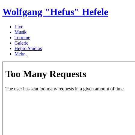
Wolfgang "Hefus" Hefele
Live
Musik
Termine
Galerie
Hepro Studios
Mehr..