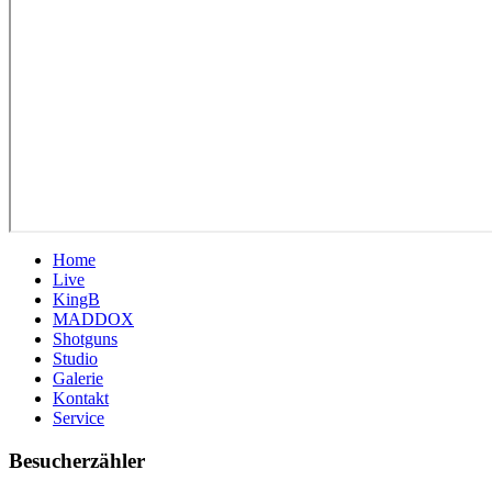
Home
Live
KingB
MADDOX
Shotguns
Studio
Galerie
Kontakt
Service
Besucherzähler