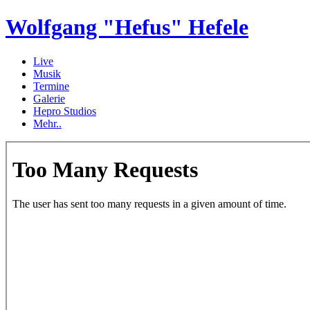
Wolfgang "Hefus" Hefele
Live
Musik
Termine
Galerie
Hepro Studios
Mehr..