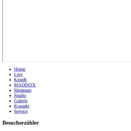
Home
Live
KingB
MADDOX
Shotguns
Studio
Galerie
Kontakt
Service
Besucherzähler