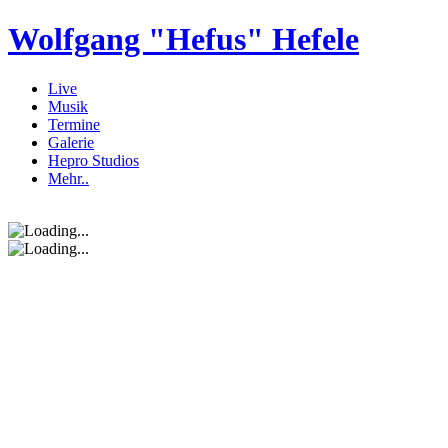
Wolfgang "Hefus" Hefele
Live
Musik
Termine
Galerie
Hepro Studios
Mehr..