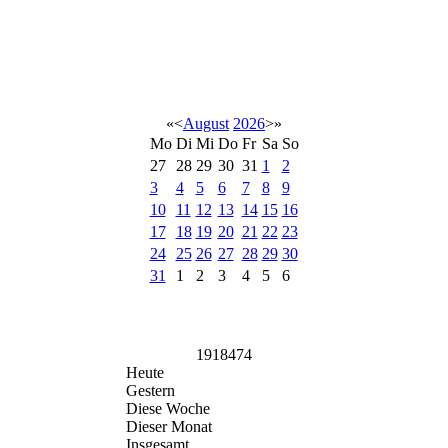
«
<
August
2026
>
»
Mo
Di
Mi
Do
Fr
Sa
So
27
28
29
30
31
1
2
3
4
5
6
7
8
9
10
11
12
13
14
15
16
17
18
19
20
21
22
23
24
25
26
27
28
29
30
31
1
2
3
4
5
6
1918474
Heute
Gestern
Diese Woche
Dieser Monat
Insgesamt