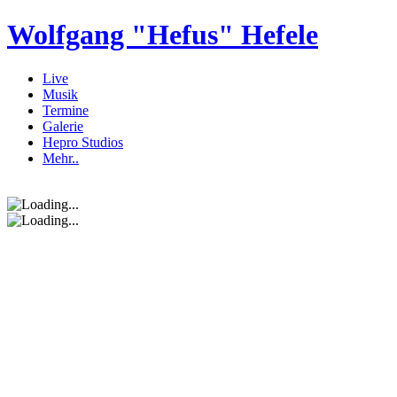
Wolfgang "Hefus" Hefele
Live
Musik
Termine
Galerie
Hepro Studios
Mehr..