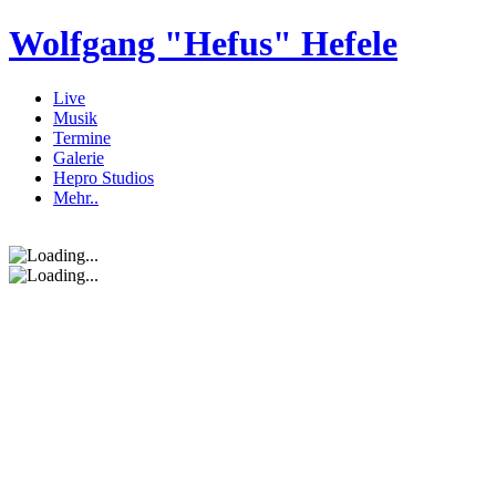
Wolfgang "Hefus" Hefele
Live
Musik
Termine
Galerie
Hepro Studios
Mehr..