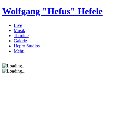
Wolfgang "Hefus" Hefele
Live
Musik
Termine
Galerie
Hepro Studios
Mehr..