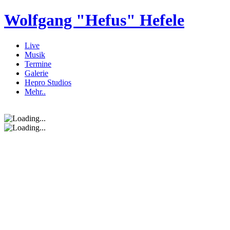
Wolfgang "Hefus" Hefele
Live
Musik
Termine
Galerie
Hepro Studios
Mehr..