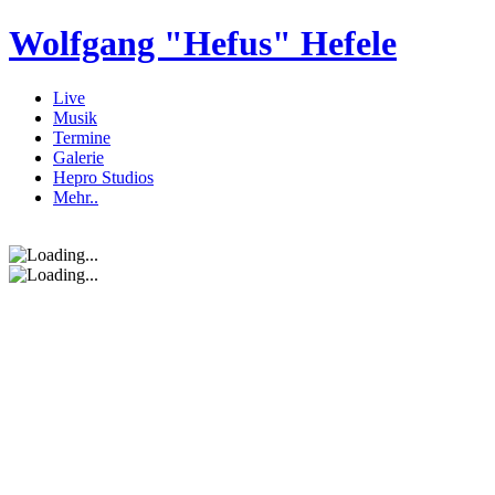
Wolfgang "Hefus" Hefele
Live
Musik
Termine
Galerie
Hepro Studios
Mehr..