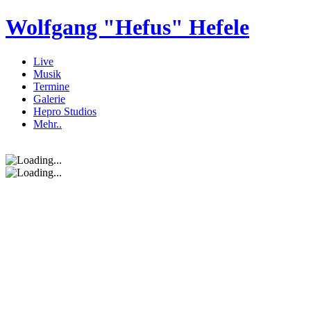
Wolfgang "Hefus" Hefele
Live
Musik
Termine
Galerie
Hepro Studios
Mehr..