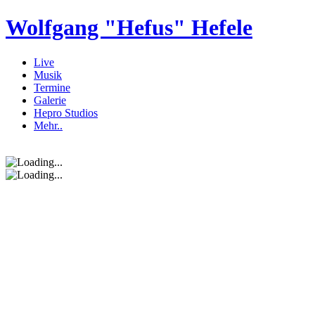
Wolfgang "Hefus" Hefele
Live
Musik
Termine
Galerie
Hepro Studios
Mehr..