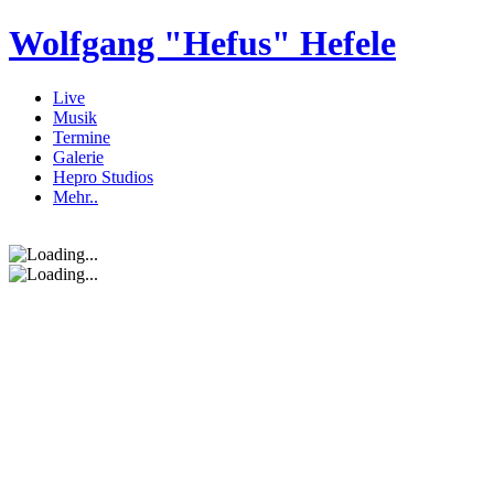
Wolfgang "Hefus" Hefele
Live
Musik
Termine
Galerie
Hepro Studios
Mehr..