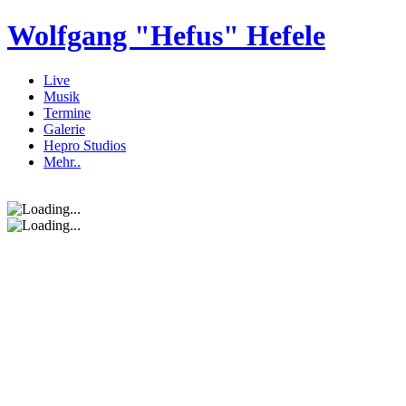
Wolfgang "Hefus" Hefele
Live
Musik
Termine
Galerie
Hepro Studios
Mehr..