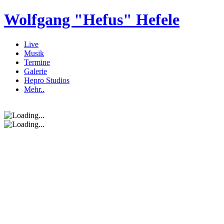
Wolfgang "Hefus" Hefele
Live
Musik
Termine
Galerie
Hepro Studios
Mehr..