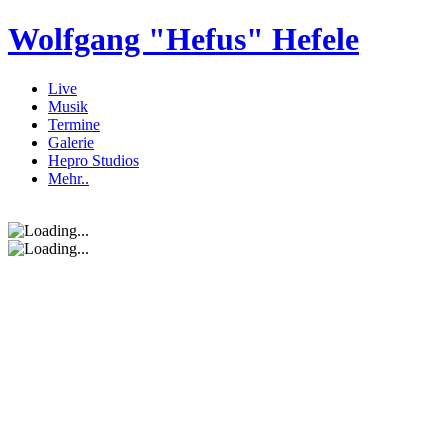
Wolfgang "Hefus" Hefele
Live
Musik
Termine
Galerie
Hepro Studios
Mehr..