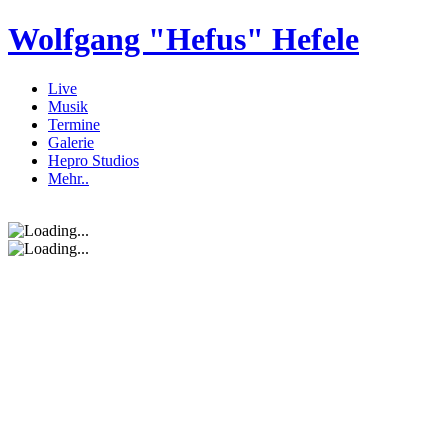
Wolfgang "Hefus" Hefele
Live
Musik
Termine
Galerie
Hepro Studios
Mehr..