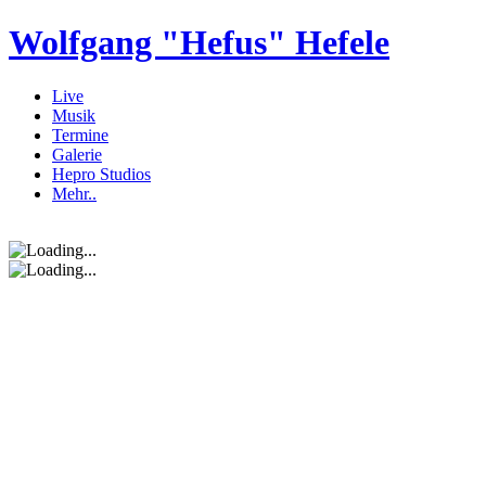
Wolfgang "Hefus" Hefele
Live
Musik
Termine
Galerie
Hepro Studios
Mehr..