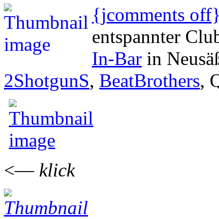
{jcomments off
entspannter Clu
In-Bar
in Neusäß
2ShotgunS
,
BeatBrothers
, 
<––
klick