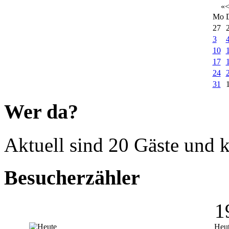
«
Mo
27
3
10
17
24
31
Wer da?
Aktuell sind 20 Gäste und k
Besucherzähler
1
Heu