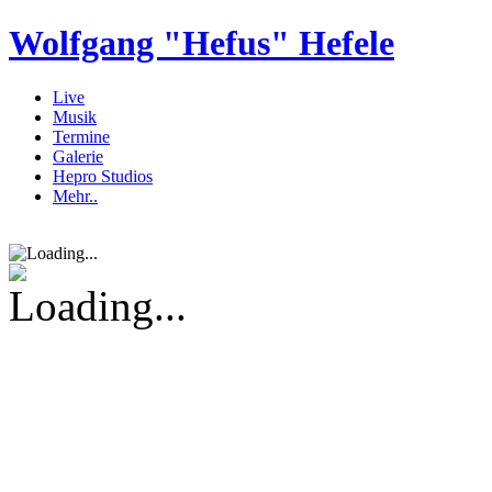
Wolfgang "Hefus" Hefele
Live
Musik
Termine
Galerie
Hepro Studios
Mehr..