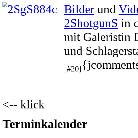
Bilder
und
Vid
2ShotgunS
in d
mit Galeristin
und Schlagerst
{jcomments
[#20]
<-- klick
Terminkalender