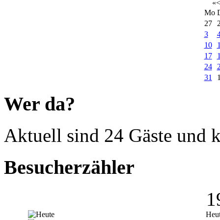
«
Mo
27
3
10
17
24
31
Wer da?
Aktuell sind 24 Gäste und k
Besucherzähler
1
Heu