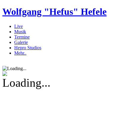
Wolfgang "Hefus" Hefele
Live
Musik
Termine
Galerie
Hepro Studios
Mehr..